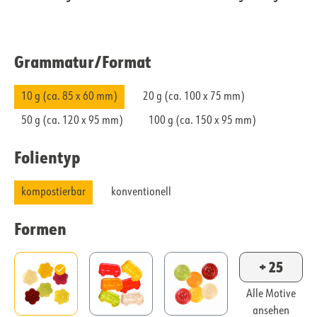
Grammatur/​Format
10 g (ca. 85 x 60 mm)
20 g (ca. 100 x 75 mm)
50 g (ca. 120 x 95 mm)
100 g (ca. 150 x 95 mm)
Folientyp
kompostierbar
konventionell
Formen
+ 25
Alle Motive
ansehen