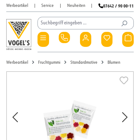
07642 / 90 00-11
Werbeartikel
|
Service
|
Neuheiten
|
Zum Hauptinhalt springen
Du hast 0 Pro
War
Werbeartikel
Fruchtgummi
Standardmotive
Blumen
Bildergalerie überspringen