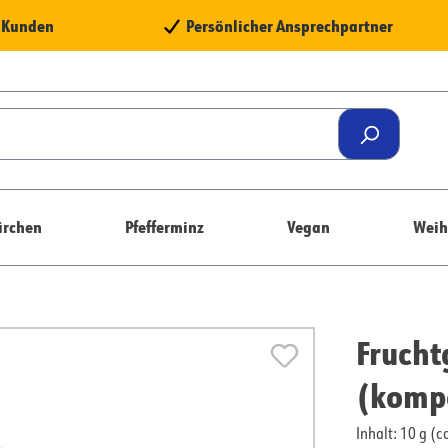
e Kunden
Persönlicher Ansprechpartner
rchen
Pfefferminz
Vegan
Weih
Fruch
(kompo
Inhalt: 10 g (