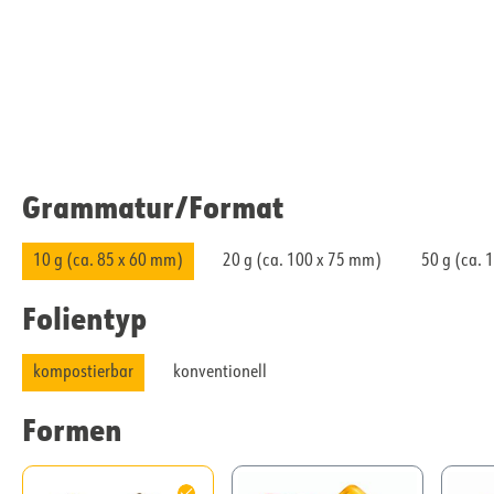
Grammatur/​Format
10 g (ca. 85 x 60 mm)
20 g (ca. 100 x 75 mm)
50 g (ca. 
Folientyp
kompostierbar
konventionell
Formen