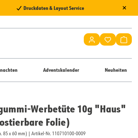
×
Druckdaten & Layout Service
Du hast 0 Pr
Waren
nachten
Adventskalender
Neuheiten
tgummi-Werbetüte 10g "Haus"
stierbare Folie)
ca. 85 x 60 mm)
|
Artikel-Nr. 110710100-0009