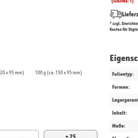
(Schritte: 1)
Liefer
* zzgl. Einricht
Kosten für Digi
Eigens
120 x 95 mm)
100 g (ca. 150 x 95 mm)
Folientyp:
Formen:
Lagergarant
Inhalt:
Maße:
+ 25