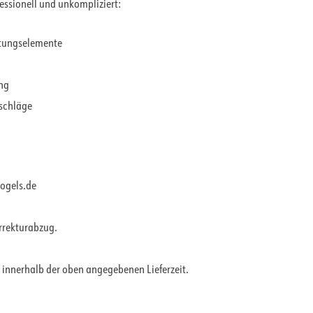
fessionell und unkompliziert:
ltungselemente
ung
rschläge
vogels.de
orrekturabzug.
 innerhalb der oben angegebenen Lieferzeit.