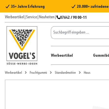
 Hauptinhalt springen
Zur Suche springen
Zur Hauptnavigation springen
35+ Jahre Erfahrung
20.000+ zufrieden
07642 / 90 00-11
Werbeartikel
|
Service
|
Neuheiten
|
Werbeartikel
Gummibä
Werbeartikel
Fruchtgummi
Standardmotive
Haus
Bildergalerie überspringen