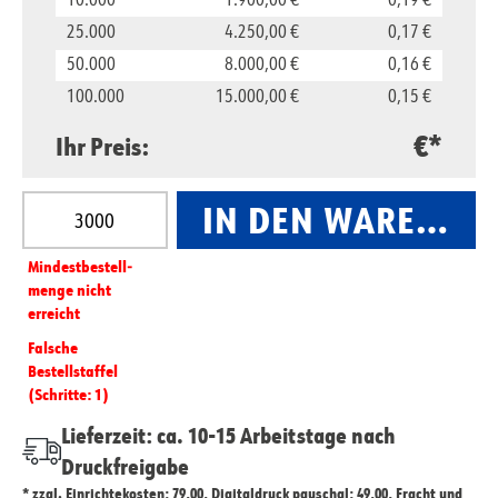
10.000
1.900,00 €
0,19 €
25.000
4.250,00 €
0,17 €
50.000
8.000,00 €
0,16 €
100.000
15.000,00 €
0,15 €
€*
Ihr Preis:
Produkt Anzahl: Gib den gewünschten Wert ein oder
IN DEN WARENKO
Mindest­­bestell­­
menge nicht
erreicht
Falsche
Bestellstaffel
(Schritte: 1)
Lieferzeit: ca. 10-15 Arbeitstage nach
Druckfreigabe
* zzgl. Einrichtekosten: 79,00, Digitaldruck pauschal: 49,00, Fracht und