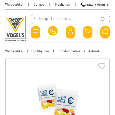
07642 / 90 00-11
Werbeartikel
|
Service
|
Neuheiten
|
Zum Hauptinhalt springen
Du hast 0 Pro
War
Werbeartikel
Fruchtgummi
Standardmotive
Autoset
Bildergalerie überspringen