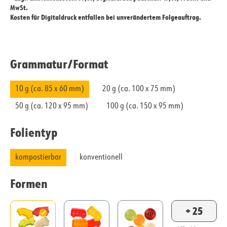
MwSt.
Kosten für Digitaldruck entfallen bei unverändertem Folgeauftrag.
Grammatur/​Format
10 g (ca. 85 x 60 mm)
20 g (ca. 100 x 75 mm)
50 g (ca. 120 x 95 mm)
100 g (ca. 150 x 95 mm)
Folientyp
kompostierbar
konventionell
Formen
+ 25