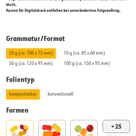
MwSt.
Kosten für Digitaldruck entfallen bei unverändertem Folgeauftrag.
Grammatur/​Format
20 g (ca. 100 x 75 mm)
10 g (ca. 85 x 60 mm)
50 g (ca. 120 x 95 mm)
100 g (ca. 150 x 95 mm)
Folientyp
kompostierbar
konventionell
Formen
+ 25