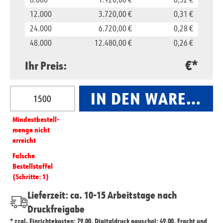
6.000
1.920,00 €
0,32 €
12.000
3.720,00 €
0,31 €
24.000
6.720,00 €
0,28 €
48.000
12.480,00 €
0,26 €
€*
Ihr Preis:
Produkt Anzahl: Gib den gewünschten Wert ein oder
IN DEN WARENKO
Mindest­­bestell­­
menge nicht
erreicht
Falsche
Bestellstaffel
(Schritte: 1)
Lieferzeit: ca. 10-15 Arbeitstage nach
Druckfreigabe
* zzgl. Einrichtekosten: 79,00, Digitaldruck pauschal: 49,00, Fracht und