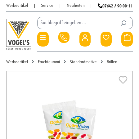
07642 / 90 00-11
Werbeartikel
|
Service
|
Neuheiten
|
Zum Hauptinhalt springen
Du hast 0 Pro
War
Werbeartikel
Fruchtgummi
Standardmotive
Brillen
Bildergalerie überspringen