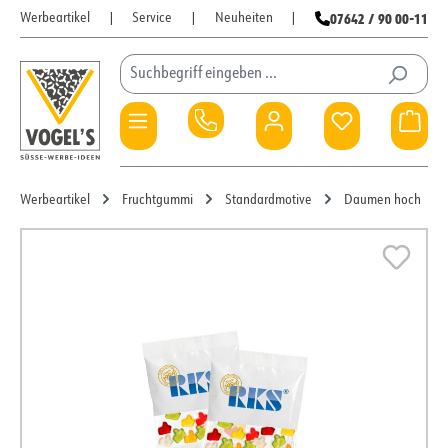
07642 / 90 00-11
Werbeartikel
|
Service
|
Neuheiten
|
Zum Hauptinhalt springen
Du hast 0 Pro
War
Werbeartikel
Fruchtgummi
Standardmotive
Daumen hoch
Bildergalerie überspringen