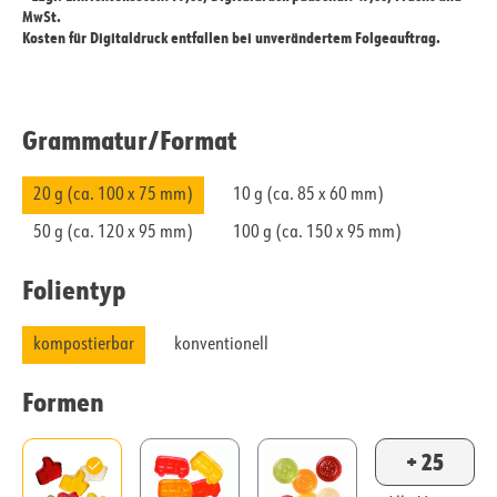
MwSt.
Kosten für Digitaldruck entfallen bei unverändertem Folgeauftrag.
Grammatur/​Format
20 g (ca. 100 x 75 mm)
10 g (ca. 85 x 60 mm)
50 g (ca. 120 x 95 mm)
100 g (ca. 150 x 95 mm)
Folientyp
kompostierbar
konventionell
Formen
+ 25