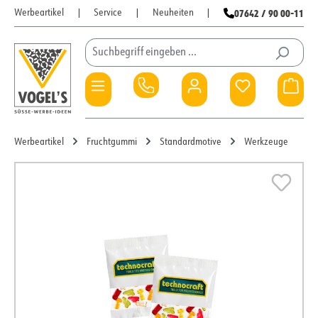
07642 / 90 00-11
Werbeartikel
|
Service
|
Neuheiten
|
Zum Hauptinhalt springen
Du hast 0 Pro
War
Werbeartikel
Fruchtgummi
Standardmotive
Werkzeuge
Bildergalerie überspringen