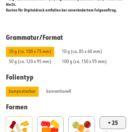
MwSt.
Kosten für Digitaldruck entfallen bei unverändertem Folgeauftrag.
Grammatur/​Format
20 g (ca. 100 x 75 mm)
10 g (ca. 85 x 60 mm)
50 g (ca. 120 x 95 mm)
100 g (ca. 150 x 95 mm)
Folientyp
kompostierbar
konventionell
Formen
+ 25