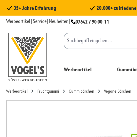
 Hauptinhalt springen
Zur Suche springen
Zur Hauptnavigation springen
35+ Jahre Erfahrung
20.000+ zufrieden
07642 / 90 00-11
Werbeartikel
|
Service
|
Neuheiten
|
Werbeartikel
Gummibä
Werbeartikel
Fruchtgummi
Gummibärchen
Vegane Bärchen
Bildergalerie überspringen