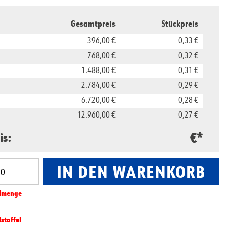
Gesamtpreis
Stückpreis
396,00 €
0,33 €
768,00 €
0,32 €
1.488,00 €
0,31 €
2.784,00 €
0,29 €
6.720,00 €
0,28 €
12.960,00 €
0,27 €
€*
is:
IN DEN WARENKORB
nzahl: Gib den gewünschten Wert ein oder benut
l­­menge
lstaffel