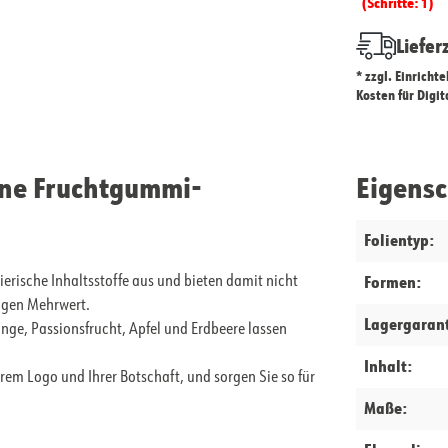
(Schritte: 1)
Liefer
* zzgl. Einricht
Kosten für Digi
ane Fruchtgummi-
Eigens
Folientyp:
Formen:
ische Inhaltsstoffe aus und bieten damit nicht
igen Mehrwert.
Lagergarant
nge, Passionsfrucht, Apfel und Erdbeere lassen
Inhalt:
em Logo und Ihrer Botschaft, und sorgen Sie so für
Maße: