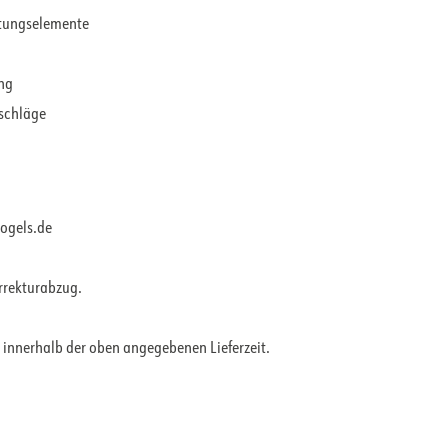
ltungselemente
ung
rschläge
vogels.de
orrekturabzug.
 innerhalb der oben angegebenen Lieferzeit.