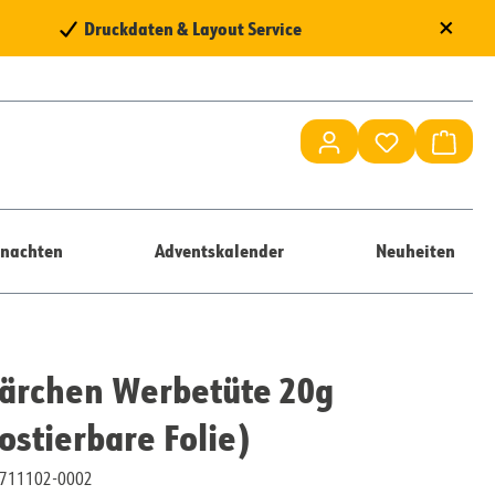
×
Druckdaten & Layout Service
Du hast 0 Pr
Waren
nachten
Adventskalender
Neuheiten
ärchen Werbetüte 20g
stierbare Folie)
10711102-0002