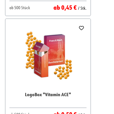
Regulärer Preis:
ab
0,45 €
ab
500 Stück
/ Stk.
LogoBox "Vitamin ACE"
Regulärer Preis:
ab
0,50 €