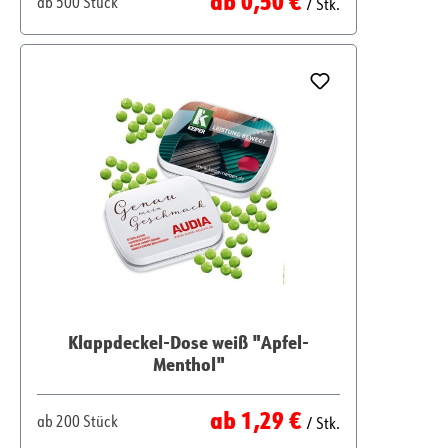
ab
500 Stück
/ Stk.
Klappdeckel-Dose weiß "Apfel-
Menthol"
Regulärer Preis:
ab
1,29 €
ab
200 Stück
/ Stk.