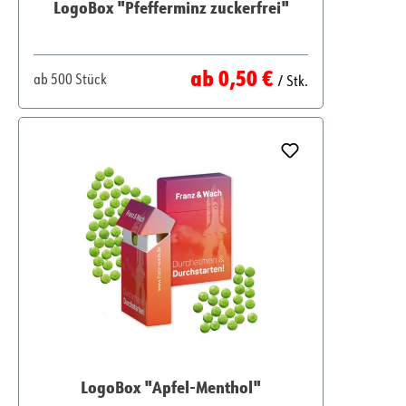
LogoBox "Pfefferminz zuckerfrei"
Regulärer Preis:
ab
0,50 €
ab
500 Stück
/ Stk.
LogoBox "Apfel-Menthol"