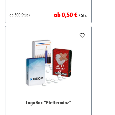
Regulärer Preis:
ab
0,50 €
ab
500 Stück
/ Stk.
LogoBox "Pfefferminz"