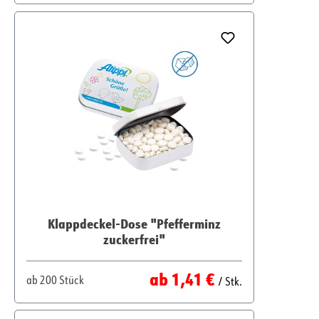
Klappdeckel-Dose "Pfefferminz
zuckerfrei"
Regulärer Preis:
ab
1,41 €
ab
200 Stück
/ Stk.