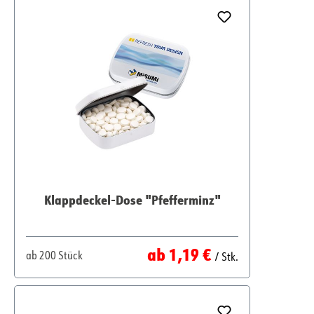
Klappdeckel-Dose "Pfefferminz"
Regulärer Preis:
ab
1,19 €
ab
200 Stück
/ Stk.