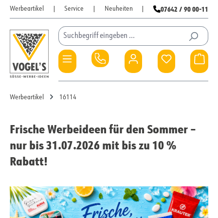
07642 / 90 00-11
Werbeartikel
|
Service
|
Neuheiten
|
Zum Hauptinhalt springen
Du hast 0 Pro
War
Werbeartikel
16114
Frische Werbeideen für den Sommer –
nur bis 31.07.2026 mit bis zu 10 %
Rabatt!