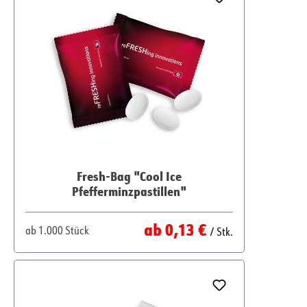
Fresh-Bag "Cool Ice
Pfefferminzpastillen"
Regulärer Preis:
ab
0,13 €
ab
1.000 Stück
/ Stk.